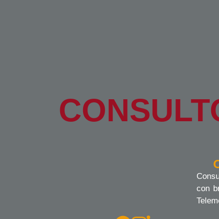
CONSULTO
Consu
con b
Telem