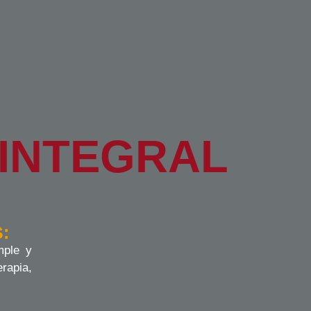
 INTEGRAL
:
mple y
rapia,