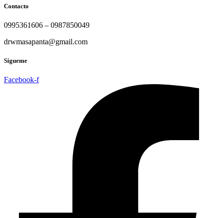
Contacto
0995361606 – 0987850049
drwmasapanta@gmail.com
Sígueme
Facebook-f