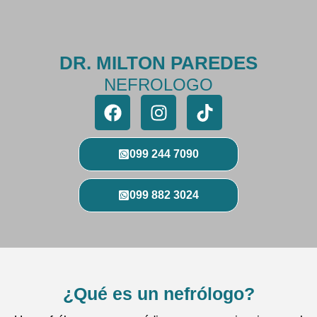
DR. MILTON PAREDES
NEFROLOGO
099 244 7090
099 882 3024
¿Qué es un nefrólogo?