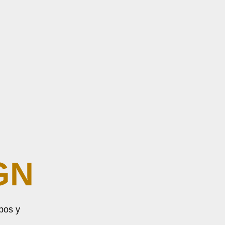
GN
pos y